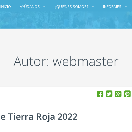
INICIO
AYÚDANOS
¿QUIÉNES SOMOS?
INFORMES
DONACIONES/DONATIONS
GRUPO DE TRABAJO
INFORMES
VOLUNTARIADO
TRANSPARENCIA
PATROCINADORES Y DONANTES
LOS PROGRAMAS
Autor:
webmaster
e Tierra Roja 2022