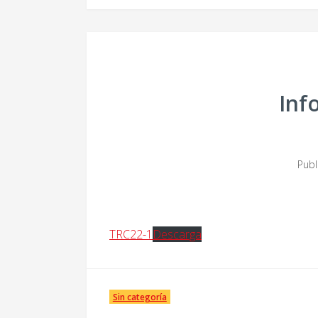
Inf
Pub
TRC22-1
Descarga
Sin categoría