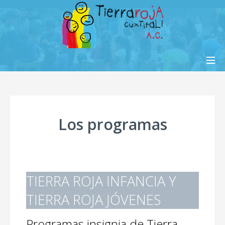
INICIO
AYÚDANOS
Los programas
¿QUIÉNES SOMOS?
INFORMES
CONTACTO
TIERRA ROJA INFANCIA Y
ENGLISH
TIERRA ROJA JÓVENES
ITALIANO
Programas insignia de Tierra