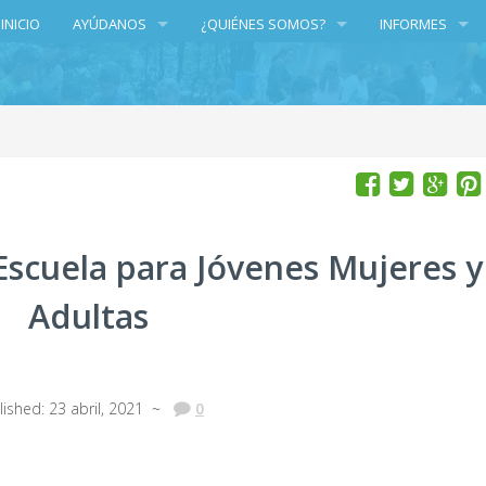
INICIO
AYÚDANOS
¿QUIÉNES SOMOS?
INFORMES
DONACIONES/DONATIONS
GRUPO DE TRABAJO
INFORMES
VOLUNTARIADO
TRANSPARENCIA
PATROCINADORES Y DONANTES
LOS PROGRAMAS
Escuela para Jóvenes Mujeres y
Adultas
lished: 23 abril, 2021 ~
0