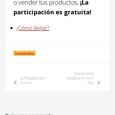
o vender tus productos,
¡La
participación es gratuita!
¿Cómo llegar?
Comunicados
Post
Nuevos baños
La Pedagogía de la
ecológicos en Tierra
Ternura
Roja
navigation