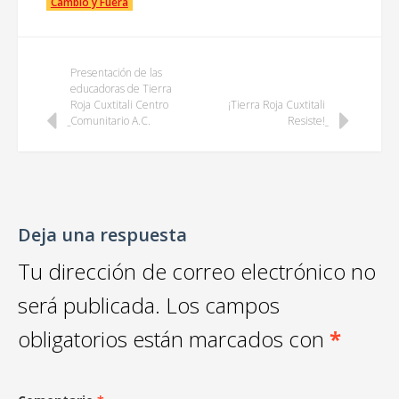
Cambio y Fuera
Post
Presentación de las
educadoras de Tierra
Roja Cuxtitali Centro
¡Tierra Roja Cuxtitali
navigation
Comunitario A.C.
Resiste!
Deja una respuesta
Tu dirección de correo electrónico no
será publicada.
Los campos
obligatorios están marcados con
*