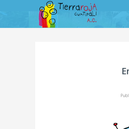
E
Pub