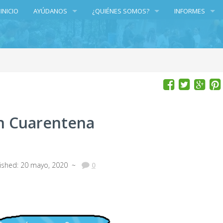
INICIO
AYÚDANOS
¿QUIÉNES SOMOS?
INFORMES
DONACIONES/DONATIONS
GRUPO DE TRABAJO
INFORMES
VOLUNTARIADO
TRANSPARENCIA
PATROCINADORES Y DONANTES
LOS PROGRAMAS
n Cuarentena
lished: 20 mayo, 2020 ~
0